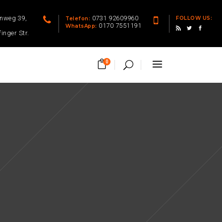
enweg 39,
0731 92609960
FOLLOW US:
Telefon:
0170 7551191
WhatsApp:
finger Str.
0