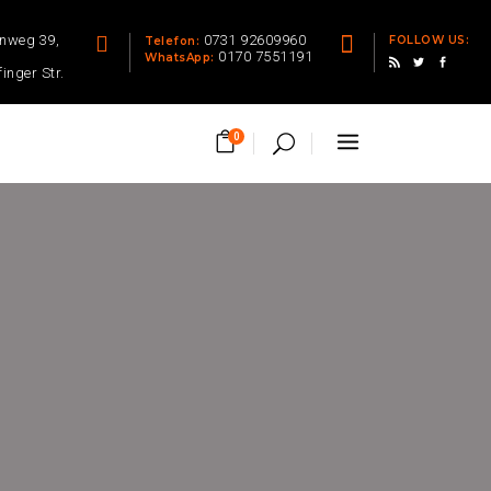
enweg 39,
0731 92609960
FOLLOW US:
Telefon:
0170 7551191
WhatsApp:
finger Str.
0