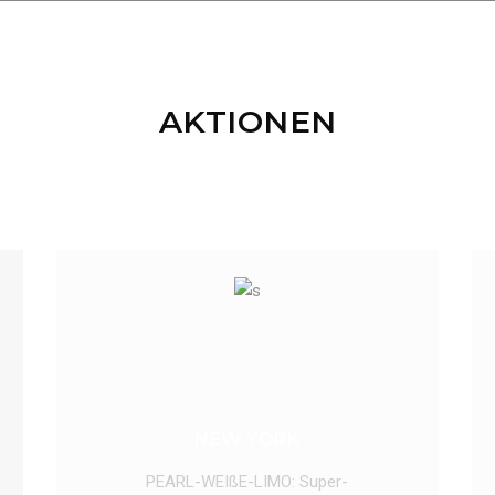
AKTIONEN
NEW YORK
PEARL-WEIßE-LIMO: Super-