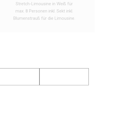
Stretch-Limousine in Weiß für
max. 8 Personen inkl. Sekt inkl.
Blumenstrauß für die Limousine.
ONLINE ANFRAGEN
KOMFORT
PRESTIGE
BEI UNS GANZ
RIEBEN
für Sie mit dem höchsten