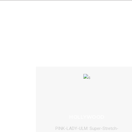
HOLLYWOOD
PINK-LADY-ULM: Super-Stretch-