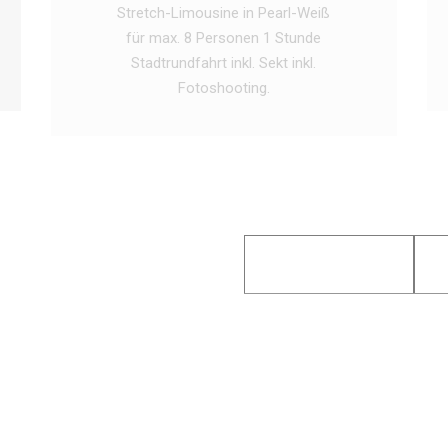
Stretch-Limousine in Pearl-Weiß
für max. 8 Personen 1 Stunde
Stadtrundfahrt inkl. Sekt inkl.
Fotoshooting.
ONLINE ANFRAGEN
LUXUS
LUXUS WIRD 
GROSS GESCH
Unsere Limousinen sind 