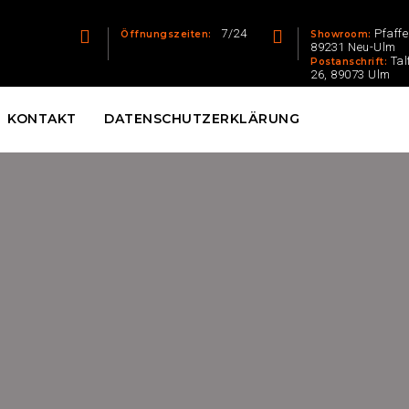
7/24
Pfaff
Öffnungszeiten:
Showroom:
89231 Neu-Ulm
Tal
Postanschrift:
26, 89073 Ulm
KONTAKT
DATENSCHUTZERKLÄRUNG