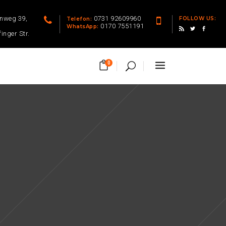
enweg 39,
0731 92609960
FOLLOW US:
Telefon:
0170 7551191
WhatsApp:
finger Str.
0