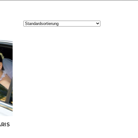
RB
RIS